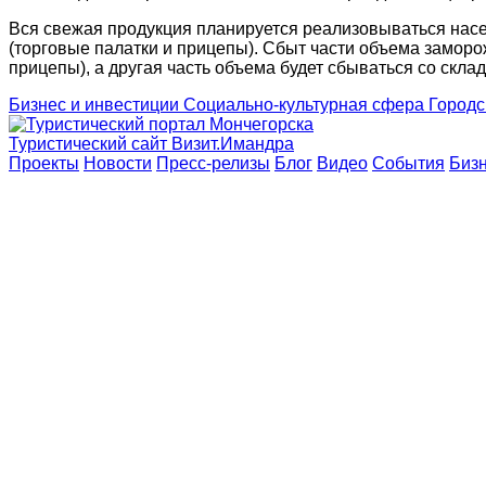
Вся свежая продукция планируется реализовываться насел
(торговые палатки и прицепы). Сбыт части объема замор
прицепы), а другая часть объема будет сбываться со ск
Бизнес и инвестиции
Социально-культурная сфера
Городс
Туристический сайт Визит.Имандра
Проекты
Новости
Пресс-релизы
Блог
Видео
События
Биз