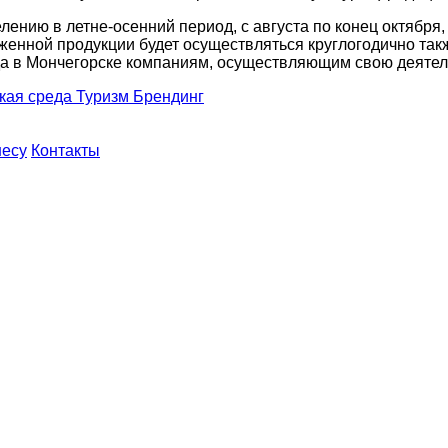
ению в летне-осенний период, с августа по конец октября
оженной продукции будет осуществляться круглогодично та
лада в Мончегорске компаниям, осуществляющим свою деяте
кая среда
Туризм
Брендинг
несу
Контакты