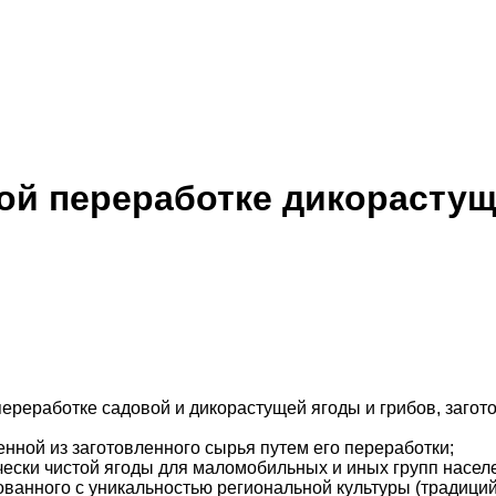
кой переработке дикорастущ
 переработке садовой и дикорастущей ягоды и грибов, заго
нной из заготовленного сырья путем его переработки;
чески чистой ягоды для маломобильных и иных групп насел
ованного с уникальностью региональной культуры (традици