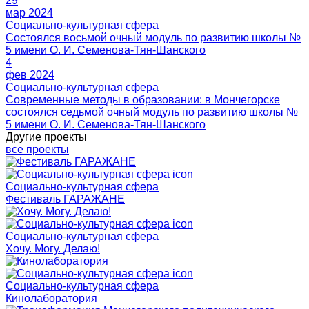
29
мар 2024
Социально-культурная сфера
Состоялся восьмой очный модуль по развитию школы №
5 имени О. И. Семенова-Тян-Шанского
4
фев 2024
Социально-культурная сфера
Современные методы в образовании: в Мончегорске
состоялся седьмой очный модуль по развитию школы №
5 имени О. И. Семенова-Тян-Шанского
Другие проекты
все проекты
Социально-культурная сфера
Фестиваль ГАРАЖАНЕ
Социально-культурная сфера
Хочу. Могу. Делаю!
Социально-культурная сфера
Кинолаборатория