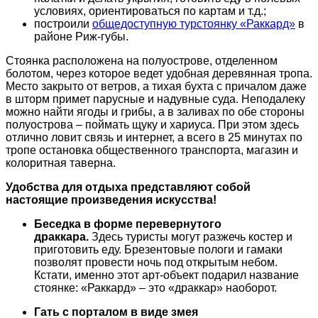
условиях, ориентироваться по картам и т.д.;
построили
общедоступную турстоянку «Раккард»
в
районе Риж-губы.
Стоянка расположена на полуострове, отделенном
болотом, через которое ведет удобная деревянная тропа.
Место закрыто от ветров, а тихая бухта с причалом даже
в шторм примет парусные и надувные суда. Неподалеку
можно найти ягоды и грибы, а в заливах по обе стороны
полуострова – поймать щуку и хариуса. При этом здесь
отлично ловит связь и интернет, а всего в 25 минутах по
тропе остановка общественного транспорта, магазин и
колоритная таверна.
Удобства для отдыха представляют собой
настоящие произведения искусства!
Беседка в форме перевернутого
драккара.
Здесь туристы могут разжечь костер и
приготовить еду. Брезентовые пологи и гамаки
позволят провести ночь под открытым небом.
Кстати, именно этот арт-объект подарил название
стоянке: «Раккард» – это «драккар» наоборот.
Гать с порталом в виде змея