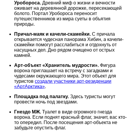
Уробороса.
Древний миф о жизни и вечности
оживает на деревянной дорожке, пересекающей
болото. Портал Уробороса переносит
путешественников из мира суеты в объятия
природы.
Причал-маяк и качели-скамейки.
С причала
открывается чудесная панорама Хибин, а качели-
скамейки помогут расслабиться и отдохнуть от
насущных дел. Дно рядом очищено от острых
камней.
Арт-объект «Хранитель мудрости».
Фигура
ворона приглашает на встречу с загадками и
чудесами окружающего мира. Этот объект для
туристов
создали участники арт-резиденции
«АртАрктика»
.
Площадка под палатку.
Здесь туристы могут
провести ночь под звездами.
Гнездо МЖ.
Туалет в виде огромного гнезда
ворона. Если поднят красный флаг, значит, вас кто-
то опередил. После посещения арт-объекта не
забудьте опустить флаг.