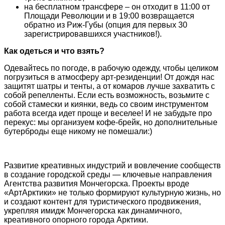
на бесплатном трансфере – он отходит в 11:00 от
Площади Революции и в 19:00 возвращается
обратно из Риж-Губы (опция для первых 30
зарегистрировавшихся участников!).
Как одеться и что взять?
Одевайтесь по погоде, в рабочую одежду, чтобы целиком
погрузиться в атмосферу арт-резиденции! От дождя нас
защитят шатры и тенты, а от комаров лучше захватить с
собой репелленты. Если есть возможность, возьмите с
собой стамески и киянки, ведь со своим инструментом
работа всегда идет проще и веселее! И не забудьте про
перекус: мы организуем кофе-брейк, но дополнительные
бутерброды еще никому не помешали:)
Развитие креативных индустрий и вовлечение сообществ
в создание городской среды — ключевые направления
Агентства развития Мончегорска. Проекты вроде
«АртАрктики» не только формируют культурную жизнь, но
и создают контент для туристического продвижения,
укрепляя имидж Мончегорска как динамичного,
креативного опорного города Арктики.