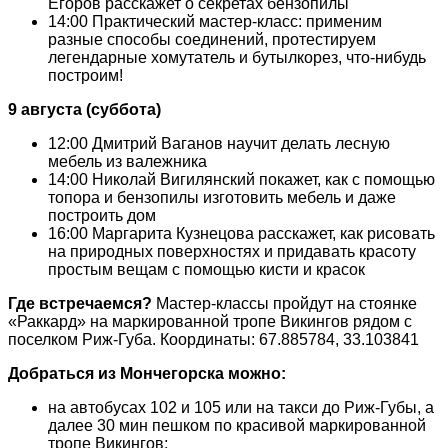
Егоров расскажет о секретах бензопилы
14:00 Практический мастер-класс: применим
разные способы соединений, протестируем
легендарные хомутатель и бутылкорез, что-нибудь
построим!
9 августа (суббота)
12:00 Дмитрий Ваганов научит делать лесную
мебель из валежника
14:00 Николай Вигилянский покажет, как с помощью
топора и бензопилы изготовить мебель и даже
построить дом
16:00 Маргарита Кузнецова расскажет, как рисовать
на природных поверхностях и придавать красоту
простым вещам с помощью кисти и красок
Где встречаемся?
Мастер-классы пройдут на стоянке
«Раккард» на маркированной тропе Викингов рядом с
поселком Риж-Губа. Координаты: 67.885784, 33.103841
Добраться из Мончегорска можно:
на автобусах 102 и 105 или на такси до Риж-Губы, а
далее 30 мин пешком по красивой маркированной
тропе Викингов;