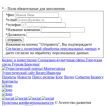
*
– Поля обязательные для заполнения
*
фио
*
e-mail
*
телефон
*
Название компании
*
Должность
отправить
Нажимая на кнопку "Отправить", Вы подтверждаете
Согласие с политикой обработки персональных данных
и
даете согласие на обработку персональных данных
Бизнес и инвестиции
Социально-культурная сфера
Городская
среда
Туризм
Брендинг
Туристический сайт Визит.Имандра
Проекты
Новости
Пресс-релизы
Блог
Видео
События
Бизнесу
Контакты
Политика конфиденциальности
© Агентство развития