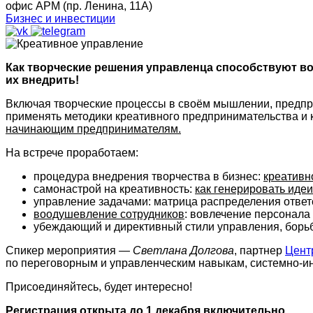
офис АРМ (пр. Ленина, 11А)
Бизнес и инвестиции
Как творческие решения управленца способствуют во
их внедрить!
Включая творческие процессы в своём мышлении, предп
применять методики креативного предпринимательства и к
начинающим предпринимателям.
На встрече проработаем:
процедура внедрения творчества в бизнес:
креативн
самонастрой на креативность:
как генерировать идеи
управление задачами: матрица распределения ответ
воодушевление сотрудников
: вовлечение персонала
убеждающий и директивный стили управления, борь
Спикер мероприятия —
Светлана Долгова
, партнер
Цент
по переговорным и управленческим навыкам, системно-ин
Присоединяйтесь, будет интересно!
Регистрация открыта до 1 декабря включительно.