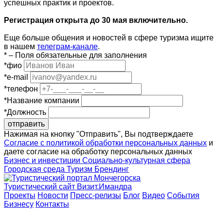
успешных практик и проектов.
Регистрация открыта до 30 мая включительно.
Еще больше общения и новостей в сфере туризма ищите
в нашем
телеграм-канале
.
*
– Поля обязательные для заполнения
*
фио
*
e-mail
*
телефон
*
Название компании
*
Должность
отправить
Нажимая на кнопку "Отправить", Вы подтверждаете
Согласие с политикой обработки персональных данных
и
даете согласие на обработку персональных данных
Бизнес и инвестиции
Социально-культурная сфера
Городская среда
Туризм
Брендинг
Туристический сайт Визит.Имандра
Проекты
Новости
Пресс-релизы
Блог
Видео
События
Бизнесу
Контакты