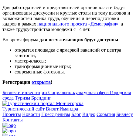
Для работодателей и представителей органов власти будут
организованы дискуссии и круглые столы на тему вызовов и
возможностей рынка труда, обучения и переподготовки
кадров в рамках
национального проекта «Демография»
, а
также трудоустройства молодежи с 14 лет.
Во время форума
для всех желающих будут доступны
:
открытая площадка с ярмаркой вакансий от центра
занятости;
мастер-классы;
трансформационные игры;
современные фотозоны.
Регистрация
открыта
!
Бизнес и инвестиции
Социально-культурная сфера
Городская
среда
Туризм
Брендинг
Туристический сайт Визит.Имандра
Проекты
Новости
Пресс-релизы
Блог
Видео
События
Бизнесу
Контакты