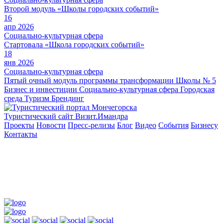
Второй модуль «Школы городских событий»
16
апр 2026
Социально-культурная сфера
Стартовала «Школа городских событий»
18
янв 2026
Социально-культурная сфера
Пятый очный модуль программы трансформации Школы № 5
Бизнес и инвестиции
Социально-культурная сфера
Городская
среда
Туризм
Брендинг
Туристический сайт Визит.Имандра
Проекты
Новости
Пресс-релизы
Блог
Видео
События
Бизнесу
Контакты