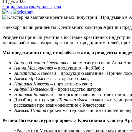
13 дек 2023
Социально-культурная сфера
8 декабря наши резиденты Креативного кластера Арктики пред
Резиденты приняли участие в выставке креативных индустрий
манежа работала ярмарка креативных предпринимателей, прохо
Мы представили стенд с инфобуклетами, а резиденты проде
Анна и Никита Плехановы
– косметику и свечи Anna Hom
Алина Мельниченко
– продукцию «ФабЛаб»;
Анастасия Лебедева
– продукцию магазина «Принес лось
Александр Сысоев
– авторские ножи;
Наталья Князева
– портретных кукол;
Андрей Хмилевский
– производство шатров;
Наталья Вашкевич
– авторские изделия в стиле стринг-ар
Дизайнер интерьеров
Татьяна Флек
, создатель студии р
рассказали про взаимодействие с Кластером;
Алексей Шитов
провел мастер-класс по изготовлению де
Регина Потехина, куратор проекта Креативный кластер Ар
«Рада, что в Мурманске появилось еще одно креативное 