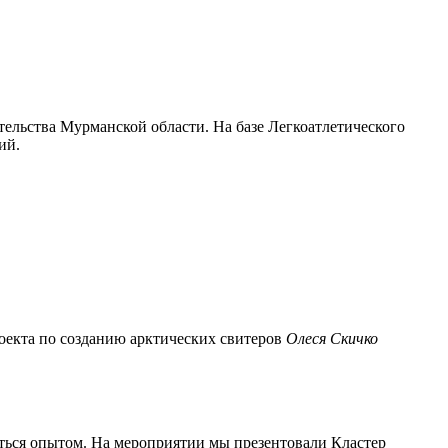
ельства Мурманской области. На базе Легкоатлетического
ий.
оекта по созданию арктических свитеров
Олеся Скичко
яться опытом. На мероприятии мы презентовали Кластер