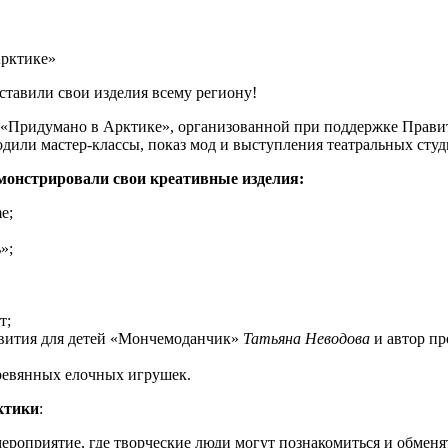
ставили свои изделия всему региону!
 «Придумано в Арктике», организованной при поддержке Правит
дили мастер-классы, показ мод и выступления театральных студ
монстрировали свои креативные изделия:
e;
»;
т;
азвития для детей «Мончемоданчик»
Татьяна Неводова
и автор пр
ревянных елочных игрушек.
ктики
:
мероприятие, где творческие люди могут познакомиться и обмен