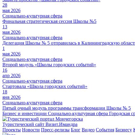
28
мая 2026
Социально-культурная сфера
Финальная стратегическая сессия Школы №5
13
мая 2026
Социально-культурная сфера
Делегация Школы № 5 отправилась в Калининградскую област
1
мая 2026
Социально-культурная сфера
Второй модуль «Школы городских событий»
16
апр 2026
Социально-культурная сфера
Стартовала «Школа городских событий»
18
янв 2026
Социально-культурная сфера
Пятый очный модуль программы трансформации Школы № 5
Бизнес и инвестиции
Социально-культурная сфера
Городская с
Туристический сайт Визит.Имандра
Проекты
Новости
Пресс-релизы
Блог
Видео
События
Бизнесу