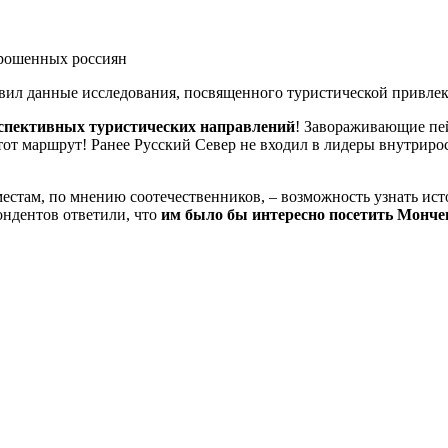
вил данные исследования, посвященного туристической привлек
ерспективных туристических направлений
! Завораживающие пей
от маршрут! Ранее Русский Север не входил в лидеры внутриросс
стам, по мнению соотечественников, – возможность узнать исто
ндентов ответили, что
им было бы интересно посетить Монче