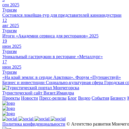
сен 2025
Туризм
Состоялся локейшн-тур для представителей киноиндустрии
12
авг 2025
Туризм
Итоги «Академии сервиса для ресторанов» 2025
19
июн 2025
Туризм
Уникальный гастроужин в ресторане «Металлург»
17
июн 2025
Туризм
«На край земли: в сердце Арктики». Форум «Путешествуй»
Бизнес и инвестиции
Социально-культурная сфера
Городская с
Туристический сайт Визит.Имандра
Проекты
Новости
Пресс-релизы
Блог
Видео
События
Бизнесу
Политика конфиденциальности
© Агентство развития Мончего