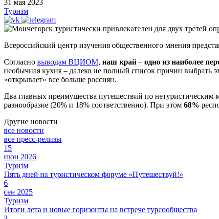
31 мая 2023
Туризм
Всероссийский центр изучения общественного мнения предста
Согласно
выводам ВЦИОМ
,
наш край – одно из наиболее п
необычная кухня – далеко не полный список причин выбрать эт
«открывает» все больше россиян.
Два главных преимущества путешествий по нетуристическим ме
разнообразие (20% и 18% соответственно). При этом
68%
респо
Другие новости
все новости
все пресс-релизы
15
июн 2026
Туризм
Пять дней на туристическом форуме «Путешествуй!»
6
сен 2025
Туризм
Итоги лета и новые горизонты на встрече турсообщества
3