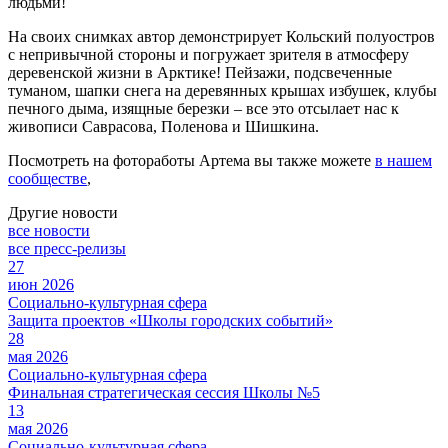
людьми!
На своих снимках автор демонстрирует Кольский полуостров
с непривычной стороны и погружает зрителя в атмосферу
деревенской жизни в Арктике! Пейзажи, подсвеченные
туманом, шапки снега на деревянных крышах избушек, клубы
печного дыма, изящные березки – все это отсылает нас к
живописи Саврасова, Поленова и Шишкина.
Посмотреть на фотоработы Артема вы также можете
в нашем
сообществе
,
Другие новости
все новости
все пресс-релизы
27
июн 2026
Социально-культурная сфера
Защита проектов «Школы городских событий»
28
мая 2026
Социально-культурная сфера
Финальная стратегическая сессия Школы №5
13
мая 2026
Социально-культурная сфера