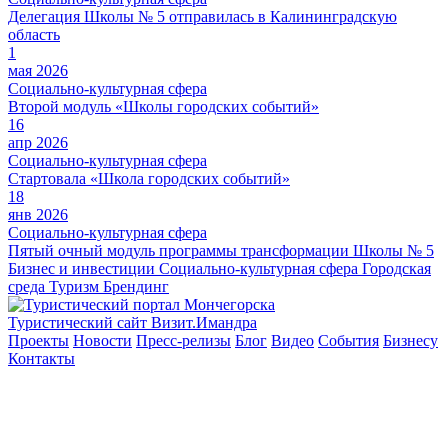
Делегация Школы № 5 отправилась в Калининградскую
область
1
мая 2026
Социально-культурная сфера
Второй модуль «Школы городских событий»
16
апр 2026
Социально-культурная сфера
Стартовала «Школа городских событий»
18
янв 2026
Социально-культурная сфера
Пятый очный модуль программы трансформации Школы № 5
Бизнес и инвестиции
Социально-культурная сфера
Городская
среда
Туризм
Брендинг
Туристический сайт Визит.Имандра
Проекты
Новости
Пресс-релизы
Блог
Видео
События
Бизнесу
Контакты