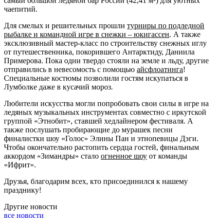
самый большой ледяной бар России (42,41 м²) для уютных
чаепитий.
Для смелых и решительных прошли
турниры по подледной
рыбалке и командной игре в снежки – юкигассен
. А также
эксклюзивный мастер-класс по строительству снежных иглу
от путешественника, покорившего Антарктиду, Даниила
Примерова. Пока одни твердо стояли на земле и льду, другие
отправились в невесомость с помощью
айсфлоатинга
!
Специальные костюмы позволили гостям искупаться в
Лумболке даже в кусачий мороз.
Любители искусства могли попробовать свои силы в игре на
ледяных музыкальных инструментах совместно с иркутской
группой «Этнобит», ставшей хедлайнером фестиваля. А
также послушать пробирающие до мурашек песни
финалистки шоу «Голос» Элины Пан и этнопевицы Дэги.
Чтобы окончательно растопить сердца гостей, финальным
аккордом «Зимандры» стало
огненное шоу
от команды
«Ифрит».
Друзья, благодарим всех, кто присоединился к нашему
празднику!
Другие новости
все новости