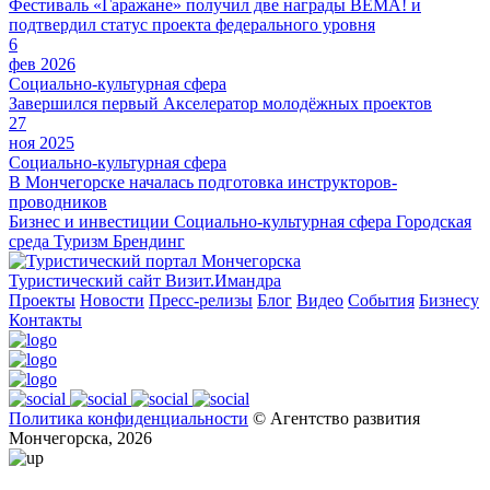
Фестиваль «Гаражане» получил две награды BEMA! и
подтвердил статус проекта федерального уровня
6
фев 2026
Социально-культурная сфера
Завершился первый Акселератор молодёжных проектов
27
ноя 2025
Социально-культурная сфера
В Мончегорске началась подготовка инструкторов-
проводников
Бизнес и инвестиции
Социально-культурная сфера
Городская
среда
Туризм
Брендинг
Туристический сайт Визит.Имандра
Проекты
Новости
Пресс-релизы
Блог
Видео
События
Бизнесу
Контакты
Политика конфиденциальности
© Агентство развития
Мончегорска, 2026