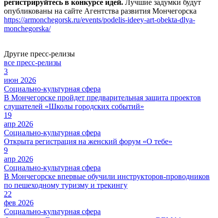
регистрируйтесь в конкурсе идей.
Лучшие задумки будут
опубликованы на сайте Агентства развития Мончегорска
https://armonchegorsk.ru/events/podelis-ideey-art-obekta-dlya-
monchegorska/
Другие пресс-релизы
все пресс-релизы
3
июн 2026
Социально-культурная сфера
В Мончегорске пройдет предварительная защита проектов
слушателей «Школы городских событий»
19
апр 2026
Социально-культурная сфера
Открыта регистрация на женский форум «О тебе»
9
апр 2026
Социально-культурная сфера
В Мончегорске впервые обучили инструкторов-проводников
по пешеходному туризму и трекингу
22
фев 2026
Социально-культурная сфера