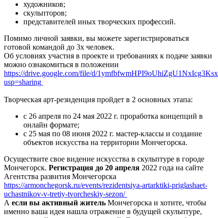
художников;
скульпторов;
представителей иных творческих профессий.
Помимо личной заявки, вы можете зарегистрироваться
готовой командой до 3х человек.
Об условиях участия в проекте и требованиях к подаче заявки
можно ознакомиться в положении
https://drive.google.com/file/d/1ymfbfwmHPI9oUhiZgU1NxIcg3Ks
usp=sharing
Творческая арт-резиденция пройдет в 2 основных этапа:
с 26 апреля по 24 мая 2022 г. проработка концепций в
онлайн формате;
с 25 мая по 08 июня 2022 г. мастер-классы и создание
объектов искусства на территории Мончегорска.
Осуществите свое видение искусства в скульптуре в городе
Мончегорск.
Регистрация до 20 апреля
2022 года
на сайте
Агентства развития Мончегорска
https://armonchegorsk.ru/events/rezidentsiya-artarktiki-priglashaet-
uchastnikov-v-tretiy-tvorcheskiy-sezon/
А
если вы активный житель
Мончегорска и хотите, чтобы
именно ваша идея нашла отражение в будущей скульптуре,